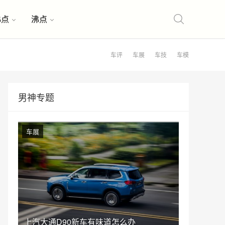
沸点
沸点
车评
车展
车技
车模
男神专题
车展
上汽大通D90新车有味道怎么办