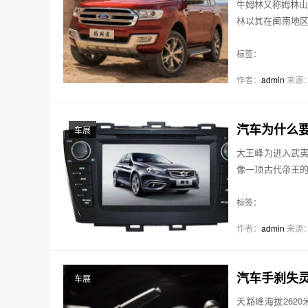
牛姆林又称姆林山
林以其在闽南地区
是…
标签：
作者：
admin
来源
汽车为什么要
车展
大王峰为进入武夷
像一顶古代帝王的
若擎柱…
标签：
作者：
admin
来源
汽车手刹失灵
车展
天豁峰海拔262