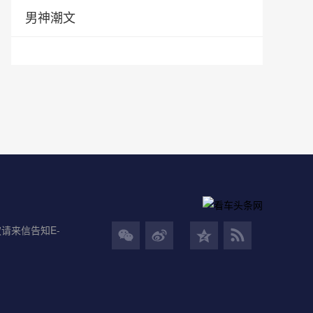
男神潮文
请来信告知E-
男
女
男
女
男
女
神
神
神
神
神
神
网
网
网
网
网
网