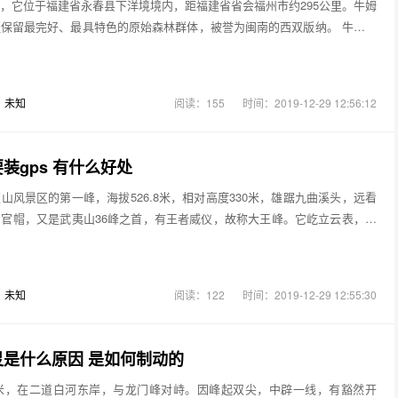
，它位于福建省永春县下洋境境内，距福建省省会福州市约295公里。牛姆
保留最完好、最具特色的原始森林群体，被誉为闽南的西双版纳。 牛姆林
：
未知
阅读：155
时间：2019-12-29 12:56:12
装gps 有什么好处
山风景区的第一峰，海拔526.8米，相对高度330米，雄踞九曲溪头，远看
官帽，又是武夷山36峰之首，有王者威仪，故称大王峰。它屹立云表，如
：
未知
阅读：122
时间：2019-12-29 12:55:30
是什么原因 是如何制动的
0米，在二道白河东岸，与龙门峰对峙。因峰起双尖，中辟一线，有豁然开