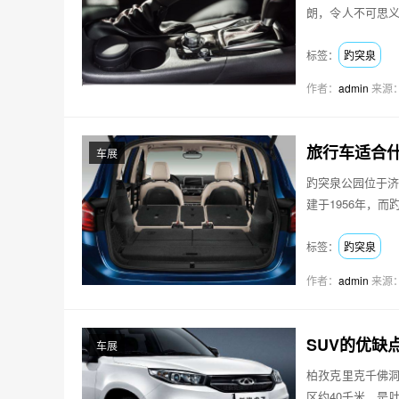
朗，令人不可思
峰石皆…
标签：
趵突泉
作者：
admin
来源
旅行车适合
车展
趵突泉公园位于济
建于1956年，
素…
标签：
趵突泉
作者：
admin
来源
SUV的优缺
车展
柏孜克里克千佛洞
区约40千米，是